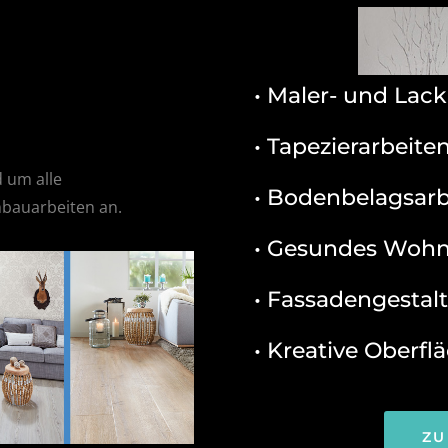
• Maler- und Lack
• Tapezierarbeite
d um alle
• Bodenbelagsarb
bauarbeiten an.
• Gesundes Woh
• Fassadengestal
• Kreative Oberf
ZU