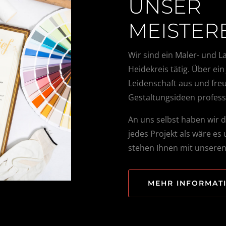
UNSER
MEISTER
Wir sind ein Maler- und 
Heidekreis tätig. Über ei
Leidenschaft aus und freu
Gestaltungsideen profess
An uns selbst haben wir
jedes Projekt als wäre es
stehen Ihnen mit unsere
MEHR INFORMAT