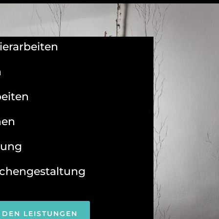
ierarbeiten
n
eiten
nen
tung
lächengestaltung
 DEN LEISTUNGEN