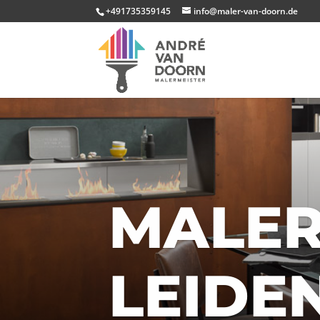
+491735359145
info@maler-van-doorn.de
MALER
LEIDE